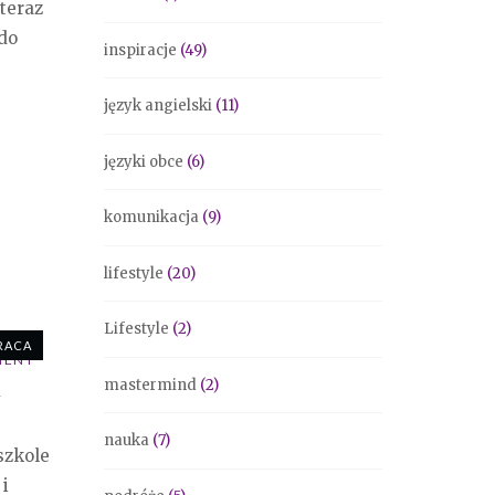
 teraz
do
inspiracje
(49)
język angielski
(11)
języki obce
(6)
komunikacja
(9)
lifestyle
(20)
Lifestyle
(2)
T A
RACA
ENT
mastermind
(2)
u
nauka
(7)
szkole
 i