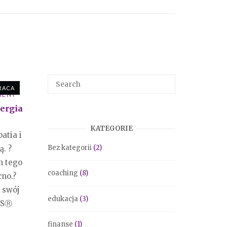
T A
RACA
MENT
nergia
KATEGORIE
atia i
Bez kategorii
(2)
ą. ?
m tego
coaching
(8)
no.?
 swój
edukacja
(3)
ISⓇ
finanse
(1)