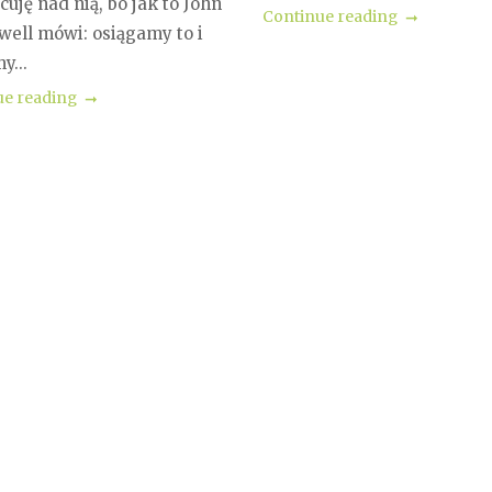
cuję nad nią, bo jak to John
Continue reading
well mówi: osiągamy to i
y...
ue reading