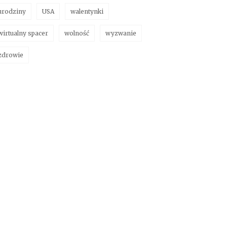
urodziny
USA
walentynki
wirtualny spacer
wolność
wyzwanie
zdrowie