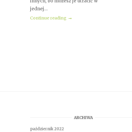
innych, bo możesz je utracić w
jednej...
Continue reading
Posts
navigation
ARCHIWA
październik 2022