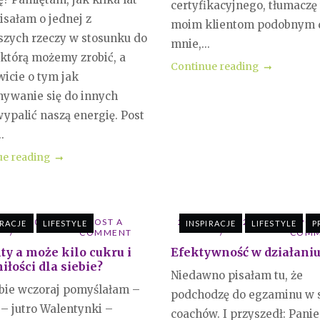
certyfikacyjnego, tłumaczę
isałam o jednej z
moim klientom podobnym 
szych rzeczy w stosunku do
mnie,...
 którą możemy zrobić, a
Continue reading
icie o tym jak
ywanie się do innych
ypalić naszą energię. Post
.
ue reading
TEGO 2021
POST A
24 STYCZNIA 2021
POS
IRACJE
LIFESTYLE
INSPIRACJE
LIFESTYLE
P
COMMENT
COMM
y a może kilo cukru i
Efektywność w działani
iłości dla siebie?
Niedawno pisałam tu, że
bie wczoraj pomyślałam –
podchodzę do egzaminu w 
 – jutro Walentynki –
coachów. I przyszedł: Panie