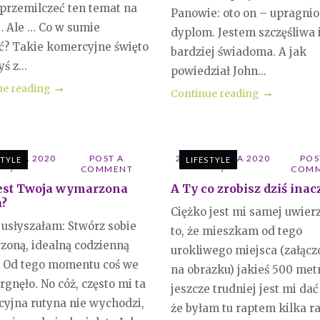
 przemilczeć ten temat na
Panowie: oto on – upragni
… Ale … Co w sumie
dyplom. Jestem szczęśliwa 
ć? Takie komercyjne święto
bardziej świadoma. A jak
ś z...
powiedział John...
ue reading
Continue reading
UDNIA 2020
POST A
29 LISTOPADA 2020
POS
STYLE
LIFESTYLE
COMMENT
COM
jest Twoja wymarzona
A Ty co zrobisz dziś inac
a?
Ciężko jest mi samej uwier
 usłyszałam: Stwórz sobie
to, że mieszkam od tego
oną, idealną codzienną
urokliwego miejsca (załąc
. Od tego momentu coś we
na obrazku) jakieś 500 met
gnęło. No cóż, często mi ta
jeszcze trudniej jest mi dać
cyjna rutyna nie wychodzi,
że byłam tu raptem kilka ra