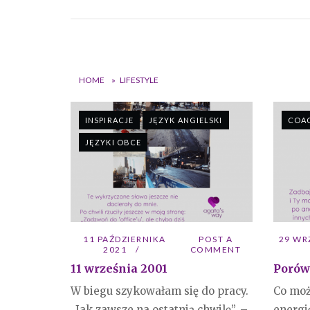
HOME
»
LIFESTYLE
INSPIRACJE
JĘZYK ANGIELSKI
COA
JĘZYKI OBCE
11 PAŹDZIERNIKA
POST A
29 WR
2021
COMMENT
11 września 2001
Porów
W biegu szykowałam się do pracy.
Co moż
„Jak zawsze na ostatnią chwilę”. –
energi