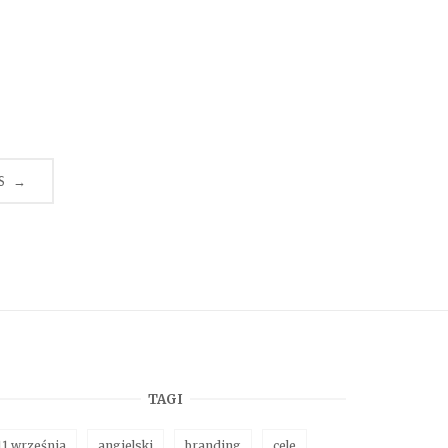
S
→
TAGI
11 września
angielski
branding
cele