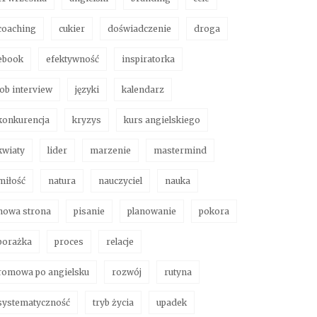
coaching
cukier
doświadczenie
droga
ebook
efektywność
inspiratorka
job interview
języki
kalendarz
konkurencja
kryzys
kurs angielskiego
kwiaty
lider
marzenie
mastermind
miłość
natura
nauczyciel
nauka
nowa strona
pisanie
planowanie
pokora
porażka
proces
relacje
romowa po angielsku
rozwój
rutyna
systematyczność
tryb życia
upadek