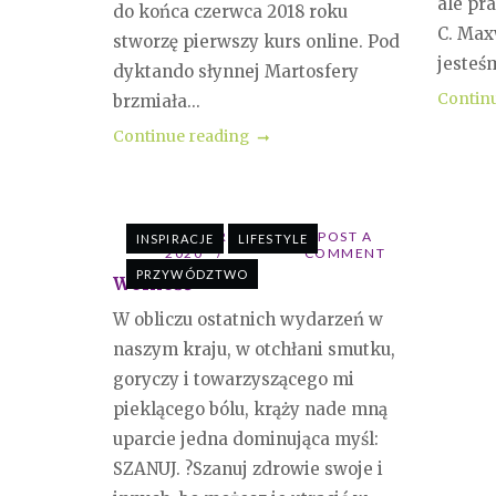
ale pra
do końca czerwca 2018 roku
C. Max
stworzę pierwszy kurs online. Pod
jesteśm
dyktando słynnej Martosfery
Contin
brzmiała...
Continue reading
25 PAŹDZIERNIKA
POST A
INSPIRACJE
LIFESTYLE
2020
COMMENT
PRZYWÓDZTWO
Wolność
W obliczu ostatnich wydarzeń w
naszym kraju, w otchłani smutku,
goryczy i towarzyszącego mi
pieklącego bólu, krąży nade mną
uparcie jedna dominująca myśl:
SZANUJ. ?Szanuj zdrowie swoje i