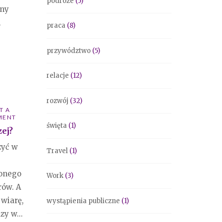
podróże
(5)
ony
i
praca
(8)
przywództwo
(5)
relacje
(12)
rozwój
(32)
T A
MENT
święta
(1)
zej?
zyć w
Travel
(1)
zonego
Work
(3)
rów. A
 wiarę,
wystąpienia publiczne
(1)
zy w...