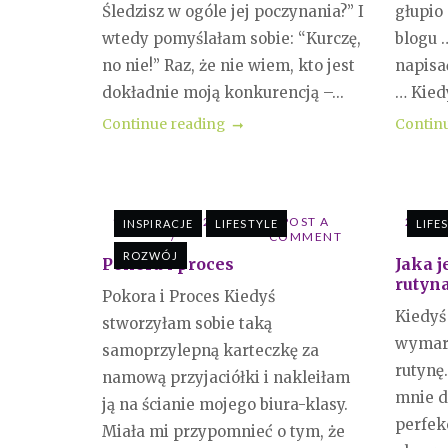
Śledzisz w ogóle jej poczynania?” I
głupio
wtedy pomyślałam sobie: “Kurczę,
blogu 
no nie!” Raz, że nie wiem, kto jest
napisa
dokładnie moją konkurencją –...
… Kiedy
Continue reading
Contin
17 STYCZNIA 2021
POST A
20 GR
INSPIRACJE
LIFESTYLE
LIFE
COMMENT
ROZWÓJ
Pokora i proces
Jaka 
rutyn
Pokora i Proces Kiedyś
Kiedyś
stworzyłam sobie taką
wymarz
samoprzylepną karteczkę za
rutynę
namową przyjaciółki i nakleiłam
mnie dr
ją na ścianie mojego biura-klasy.
perfek
Miała mi przypomnieć o tym, że