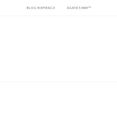
Skip
BLOG INSPIRACJI
AGATA’S WAY™
to
content