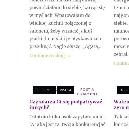
powiedziałam do siebie, karcąc się
temu p
w myślach. Wparowałam do
najgor
wielkiej kuchni połączonej z
siebie,
salonem, żeby wrzucić jakieś
mianow
płatki do miski i je błyskawicznie
porówn
przełknąć. Nagle słyszę: „Agata,...
może w
zebrał..
Continue reading
Contin
26 LUTEGO 2021
POST A
14 LU
LIFESTYLE
PRACA
INSP
COMMENT
Czy zdarza Ci się podpatrywać
Walent
innych?
zero m
Ostatnio kilka osób zapytało mnie:
Tak so
“A jaka jest ta Twoja konkurencja?
kurczę