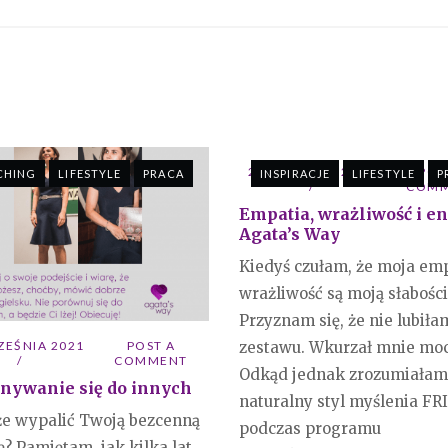
20 KWIETNIA 2021
POS
CHING
LIFESTYLE
PRACA
INSPIRACJE
LIFESTYLE
P
COM
Empatia, wrażliwość i e
Agata’s Way
Kiedyś czułam, że moja emp
wrażliwość są moją słabości
Przyznam się, że nie lubiła
ZEŚNIA 2021
POST A
zestawu. Wkurzał mnie moc
COMMENT
Odkąd jednak zrozumiałam
nywanie się do innych
naturalny styl myślenia FR
e wypalić Twoją bezcenną
podczas programu
ę? Pamiętam, jak kilka lat