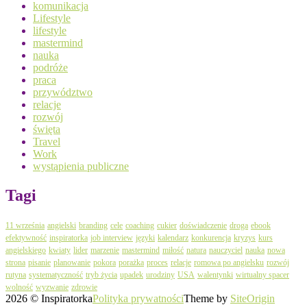
komunikacja
Lifestyle
lifestyle
mastermind
nauka
podróże
praca
przywództwo
relacje
rozwój
święta
Travel
Work
wystąpienia publiczne
Tagi
11 września
angielski
branding
cele
coaching
cukier
doświadczenie
droga
ebook
efektywność
inspiratorka
job interview
języki
kalendarz
konkurencja
kryzys
kurs
angielskiego
kwiaty
lider
marzenie
mastermind
miłość
natura
nauczyciel
nauka
nowa
strona
pisanie
planowanie
pokora
porażka
proces
relacje
romowa po angielsku
rozwój
rutyna
systematyczność
tryb życia
upadek
urodziny
USA
walentynki
wirtualny spacer
wolność
wyzwanie
zdrowie
2026 © Inspiratorka
Polityka prywatności
Theme by
SiteOrigin