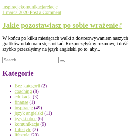
inspiracje
komunikacja
relacje
1 marca 2020
Post a Comment
Jakie pozostawiasz po sobie wrażenie?
W końcu po kilku miesiącach walki z dostosowywaniem naszych
grafików udało nam się spotkać. Rozpoczęłyśmy rozmowę i dość
szybko przeszłyśmy na język angielski po to, aby...
Kategorie
Bez kategorii
(2)
coaching
(8)
edukacja
(3)
finanse
(1)
inspiracje
(49)
język angielski
(11)
języki obce
(6)
komunikacja
(9)
Lifestyle
(2)
lifestyle
(20)