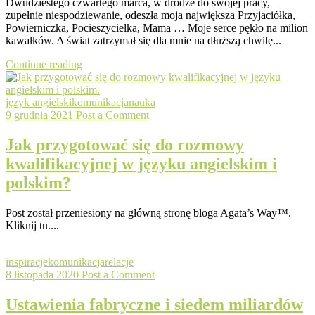
Dwudziestego czwartego marca, w drodze do swojej pracy,
zupełnie niespodziewanie, odeszła moja największa Przyjaciółka,
Powierniczka, Pocieszycielka, Mama … Moje serce pękło na milion
kawałków. A świat zatrzymał się dla mnie na dłuższą chwilę...
Continue reading
język angielski
komunikacja
nauka
9 grudnia 2021
Post a Comment
Jak przygotować się do rozmowy
kwalifikacyjnej w języku angielskim i
polskim?
Post został przeniesiony na główną stronę bloga Agata’s Way™.
Kliknij tu....
inspiracje
komunikacja
relacje
8 listopada 2020
Post a Comment
Ustawienia fabryczne i siedem miliardów