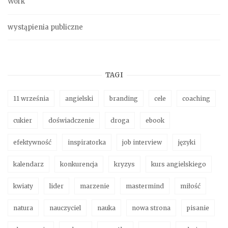
Work
wystąpienia publiczne
TAGI
11 września
angielski
branding
cele
coaching
cukier
doświadczenie
droga
ebook
efektywność
inspiratorka
job interview
języki
kalendarz
konkurencja
kryzys
kurs angielskiego
kwiaty
lider
marzenie
mastermind
miłość
natura
nauczyciel
nauka
nowa strona
pisanie