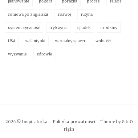
planowanie
pokora
porażka
proces
relacje
romowa po angielsku
rozwój
rutyna
systematyczność
tryb życia
upadek
urodziny
USA
walentynki
wirtualny spacer
wolność
wyzwanie
zdrowie
2026 © Inspiratorka
Polityka prywatności
Theme by
SiteO
rigin