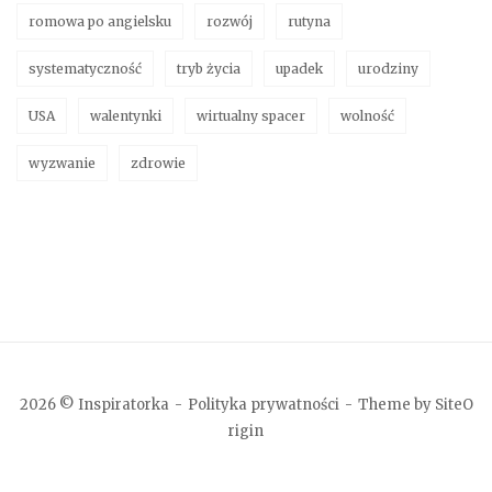
romowa po angielsku
rozwój
rutyna
systematyczność
tryb życia
upadek
urodziny
USA
walentynki
wirtualny spacer
wolność
wyzwanie
zdrowie
2026 © Inspiratorka
Polityka prywatności
Theme by
SiteO
rigin