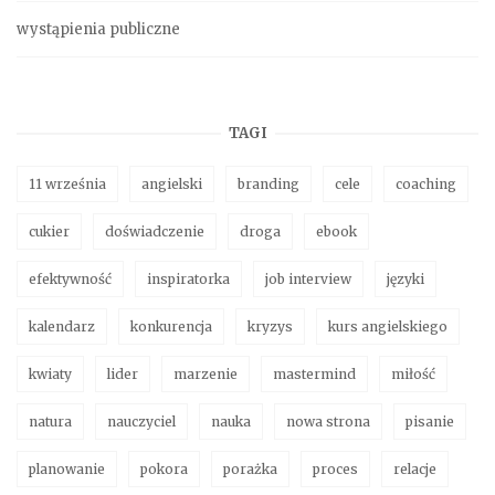
wystąpienia publiczne
TAGI
11 września
angielski
branding
cele
coaching
cukier
doświadczenie
droga
ebook
efektywność
inspiratorka
job interview
języki
kalendarz
konkurencja
kryzys
kurs angielskiego
kwiaty
lider
marzenie
mastermind
miłość
natura
nauczyciel
nauka
nowa strona
pisanie
planowanie
pokora
porażka
proces
relacje