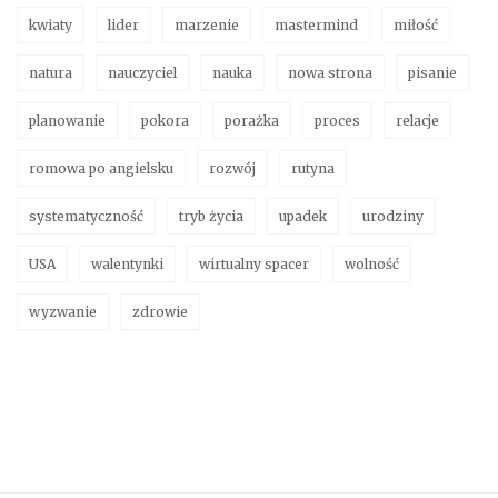
kwiaty
lider
marzenie
mastermind
miłość
natura
nauczyciel
nauka
nowa strona
pisanie
planowanie
pokora
porażka
proces
relacje
romowa po angielsku
rozwój
rutyna
systematyczność
tryb życia
upadek
urodziny
USA
walentynki
wirtualny spacer
wolność
wyzwanie
zdrowie