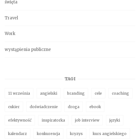
święta
Travel
Work
wystąpienia publiczne
TAGI
11 września
angielski
branding
cele
coaching
cukier
doświadczenie
droga
ebook
efektywność
inspiratorka
job interview
języki
kalendarz
konkurencja
kryzys
kurs angielskiego