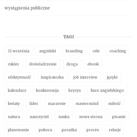
wystąpienia publiczne
TAGI
11 września
angielski
branding
cele
coaching
cukier
doświadczenie
droga
ebook
efektywność
inspiratorka
job interview
języki
kalendarz
konkurencja
kryzys
kurs angielskiego
kwiaty
lider
marzenie
mastermind
miłość
natura
nauczyciel
nauka
nowa strona
pisanie
planowanie
pokora
porażka
proces
relacje