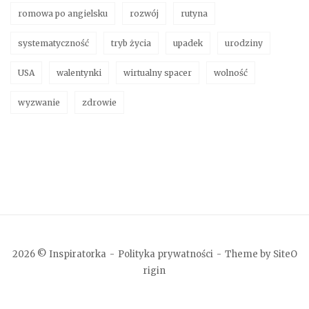
romowa po angielsku
rozwój
rutyna
systematyczność
tryb życia
upadek
urodziny
USA
walentynki
wirtualny spacer
wolność
wyzwanie
zdrowie
2026 © Inspiratorka
Polityka prywatności
Theme by
SiteO
rigin