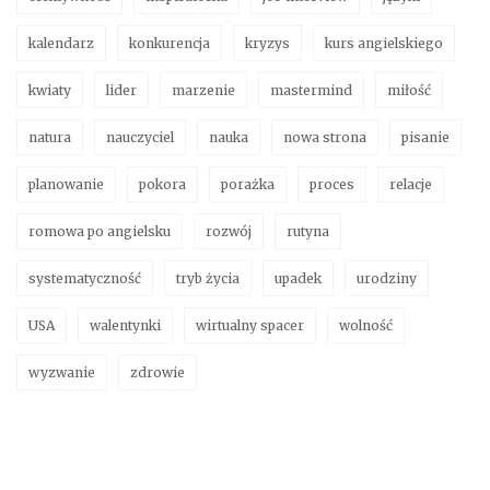
kalendarz
konkurencja
kryzys
kurs angielskiego
kwiaty
lider
marzenie
mastermind
miłość
natura
nauczyciel
nauka
nowa strona
pisanie
planowanie
pokora
porażka
proces
relacje
romowa po angielsku
rozwój
rutyna
systematyczność
tryb życia
upadek
urodziny
USA
walentynki
wirtualny spacer
wolność
wyzwanie
zdrowie