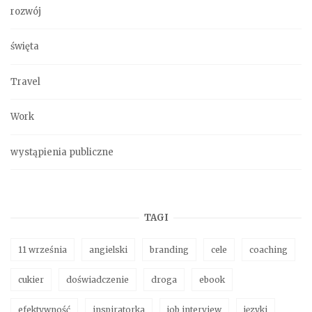
rozwój
święta
Travel
Work
wystąpienia publiczne
TAGI
11 września
angielski
branding
cele
coaching
cukier
doświadczenie
droga
ebook
efektywność
inspiratorka
job interview
języki