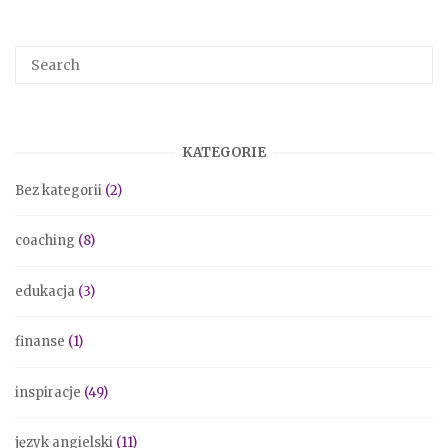
e
e
b
o
o
k
KATEGORIE
Bez kategorii
(2)
coaching
(8)
edukacja
(3)
finanse
(1)
inspiracje
(49)
język angielski
(11)