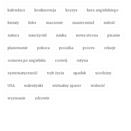
kalendarz
konkurencja
kryzys
kurs angielskiego
kwiaty
lider
marzenie
mastermind
miłość
natura
nauczyciel
nauka
nowa strona
pisanie
planowanie
pokora
porażka
proces
relacje
romowa po angielsku
rozwój
rutyna
systematyczność
tryb życia
upadek
urodziny
USA
walentynki
wirtualny spacer
wolność
wyzwanie
zdrowie