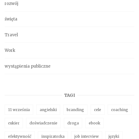
rozwój
święta
Travel
Work
wystąpienia publiczne
TAGI
11 września
angielski
branding
cele
coaching
cukier
doświadczenie
droga
ebook
efektywność
inspiratorka
job interview
języki