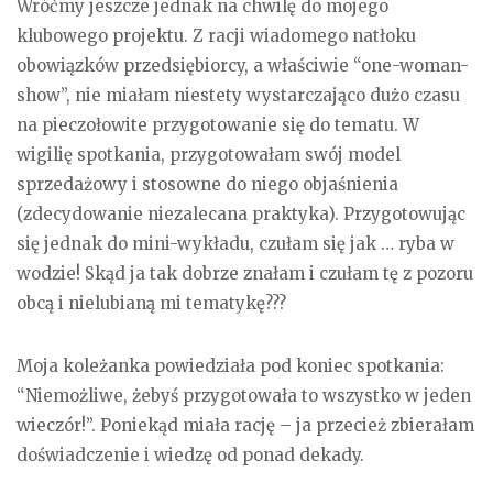
Wróćmy jeszcze jednak na chwilę do mojego
klubowego projektu. Z racji wiadomego natłoku
obowiązków przedsiębiorcy, a właściwie “one-woman-
show”, nie miałam niestety wystarczająco dużo czasu
na pieczołowite przygotowanie się do tematu. W
wigilię spotkania, przygotowałam swój model
sprzedażowy i stosowne do niego objaśnienia
(zdecydowanie niezalecana praktyka). Przygotowując
się jednak do mini-wykładu, czułam się jak … ryba w
wodzie! Skąd ja tak dobrze znałam i czułam tę z pozoru
obcą i nielubianą mi tematykę???
Moja koleżanka powiedziała pod koniec spotkania:
“Niemożliwe, żebyś przygotowała to wszystko w jeden
wieczór!”. Poniekąd miała rację – ja przecież zbierałam
doświadczenie i wiedzę od ponad dekady.