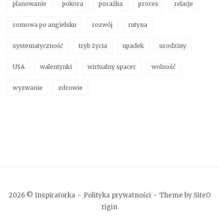
planowanie
pokora
porażka
proces
relacje
romowa po angielsku
rozwój
rutyna
systematyczność
tryb życia
upadek
urodziny
USA
walentynki
wirtualny spacer
wolność
wyzwanie
zdrowie
2026 © Inspiratorka
Polityka prywatności
Theme by
SiteO
rigin