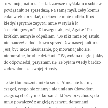
to w mojej naturze!” – tak zawsze myślałam o sobie w
powiązaniu ze sprzedażą. Na samą myśl, żeby komuś
cokolwiek sprzedać, dosłownie mnie mdliło. Ktoś
kiedyś sprytnie zapytał mnie w stylu à la
“coachingowym”: “Dlaczego tak jest, Agata?” Po
krótkim namyśle odpaliłam: “Bo nikt mnie tej sztuki
nie nauczył a dodatkowo sprzedaż w naszej kulturze
jest, być może niesłusznie, pojmowana jako złe,
niemoralne, brudne działanie.” Wywołana nagle, jakby
do odpowiedzi, przyznam się, że byłam wtedy bardzo
zadowolona ze swojej riposty.
Takie tłumaczenie miało sens. Primo: nie lubimy
czegoś, czego nie znamy i nie umiemy (dowodem
czego są choćby moi kursanci, którzy przychodzą do
mnie powalczyć z anglojęzycznymi demonami