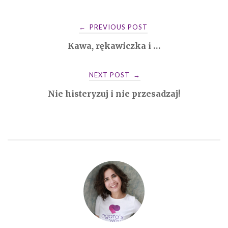
k
Post
PREVIOUS POST
←
Kawa, rękawiczka i …
navigation
NEXT POST
→
Nie histeryzuj i nie przesadzaj!