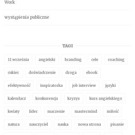
Work
wystąpienia publiczne
TAGI
11 września
angielski
branding
cele
coaching
cukier
doświadczenie
droga
ebook
efektywność
inspiratorka
job interview
języki
kalendarz
konkurencja
kryzys
kurs angielskiego
kwiaty
lider
marzenie
mastermind
miłość
natura
nauczyciel
nauka
nowa strona
pisanie