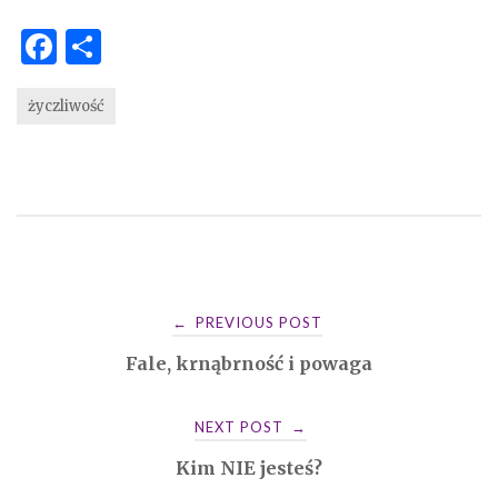
F
S
a
h
c
ar
życzliwość
e
e
b
o
o
k
Post
PREVIOUS POST
←
Fale, krnąbrność i powaga
navigation
NEXT POST
→
Kim NIE jesteś?