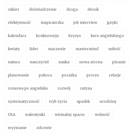
cukier
doświadczenie
droga
ebook
efektywność
inspiratorka
job interview
języki
kalendarz
konkurencja
kryzys
kurs angielskiego
kwiaty
lider
marzenie
mastermind
miłość
natura
nauczyciel
nauka
nowa strona
pisanie
planowanie
pokora
porażka
proces
relacje
romowa po angielsku
rozwój
rutyna
systematyczność
tryb życia
upadek
urodziny
USA
walentynki
wirtualny spacer
wolność
wyzwanie
zdrowie