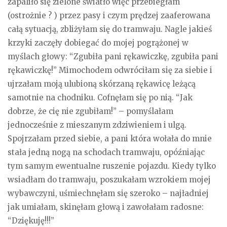
zapaliło się zielone światło więc przebiegłam
(ostrożnie ? ) przez pasy i czym prędzej zaaferowana
całą sytuacją, zbliżyłam się do tramwaju. Nagle jakieś
krzyki zaczęły dobiegać do mojej pogrążonej w
myślach głowy: “Zgubiła pani rękawiczkę, zgubiła pani
rękawiczkę!” Mimochodem odwróciłam się za siebie i
ujrzałam moją ulubioną skórzaną rękawicę leżącą
samotnie na chodniku. Cofnęłam się po nią. “Jak
dobrze, że cię nie zgubiłam!” – pomyślałam
jednocześnie z mieszanym zdziwieniem i ulgą.
Spojrzałam przed siebie, a pani która wołała do mnie
stała jedną nogą na schodach tramwaju, opóźniając
tym samym ewentualne ruszenie pojazdu. Kiedy tylko
wsiadłam do tramwaju, poszukałam wzrokiem mojej
wybawczyni, uśmiechnęłam się szeroko – najładniej
jak umiałam, skinęłam głową i zawołałam radosne:
“Dziękuję!!!”