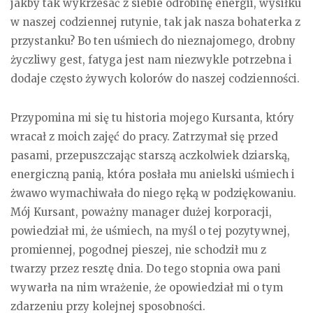
jakby tak wykrzesać z siebie odrobinę energii, wysiłku
w naszej codziennej rutynie, tak jak nasza bohaterka z
przystanku? Bo ten uśmiech do nieznajomego, drobny
życzliwy gest, fatyga jest nam niezwykle potrzebna i
dodaje często żywych kolorów do naszej codzienności.
Przypomina mi się tu historia mojego Kursanta, który
wracał z moich zajęć do pracy. Zatrzymał się przed
pasami, przepuszczając starszą aczkolwiek dziarską,
energiczną panią, która posłała mu anielski uśmiech i
żwawo wymachiwała do niego ręką w podziękowaniu.
Mój Kursant, poważny manager dużej korporacji,
powiedział mi, że uśmiech, na myśl o tej pozytywnej,
promiennej, pogodnej pieszej, nie schodził mu z
twarzy przez resztę dnia. Do tego stopnia owa pani
wywarła na nim wrażenie, że opowiedział mi o tym
zdarzeniu przy kolejnej sposobności.