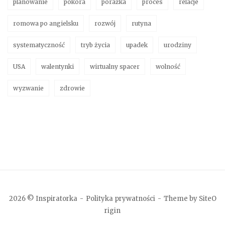
planowanie
pokora
porażka
proces
relacje
romowa po angielsku
rozwój
rutyna
systematyczność
tryb życia
upadek
urodziny
USA
walentynki
wirtualny spacer
wolność
wyzwanie
zdrowie
2026 © Inspiratorka
Polityka prywatności
Theme by
SiteO
rigin