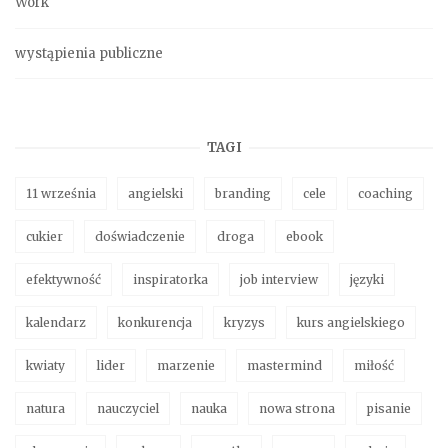
Work
wystąpienia publiczne
TAGI
11 września
angielski
branding
cele
coaching
cukier
doświadczenie
droga
ebook
efektywność
inspiratorka
job interview
języki
kalendarz
konkurencja
kryzys
kurs angielskiego
kwiaty
lider
marzenie
mastermind
miłość
natura
nauczyciel
nauka
nowa strona
pisanie