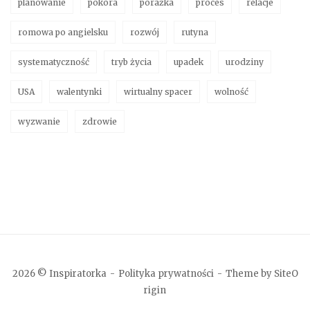
planowanie
pokora
porażka
proces
relacje
romowa po angielsku
rozwój
rutyna
systematyczność
tryb życia
upadek
urodziny
USA
walentynki
wirtualny spacer
wolność
wyzwanie
zdrowie
2026 © Inspiratorka
Polityka prywatności
Theme by
SiteO
rigin