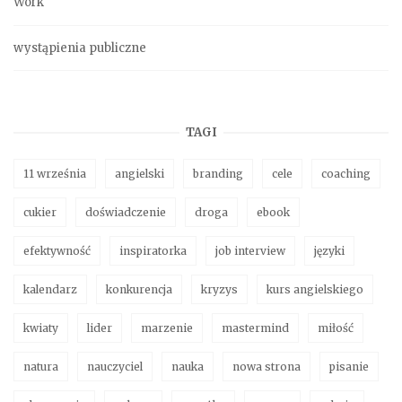
Work
wystąpienia publiczne
TAGI
11 września
angielski
branding
cele
coaching
cukier
doświadczenie
droga
ebook
efektywność
inspiratorka
job interview
języki
kalendarz
konkurencja
kryzys
kurs angielskiego
kwiaty
lider
marzenie
mastermind
miłość
natura
nauczyciel
nauka
nowa strona
pisanie