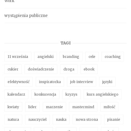
Work
wystąpienia publiczne
TAGI
11 września
angielski
branding
cele
coaching
cukier
doświadczenie
droga
ebook
efektywność
inspiratorka
job interview
języki
kalendarz
konkurencja
kryzys
kurs angielskiego
kwiaty
lider
marzenie
mastermind
miłość
natura
nauczyciel
nauka
nowa strona
pisanie