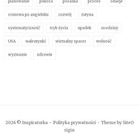
planowanie
pokora
porażka
proces
relacje
romowa po angielsku
rozwój
rutyna
systematyczność
tryb życia
upadek
urodziny
USA
walentynki
wirtualny spacer
wolność
wyzwanie
zdrowie
2026 © Inspiratorka
Polityka prywatności
Theme by
SiteO
rigin