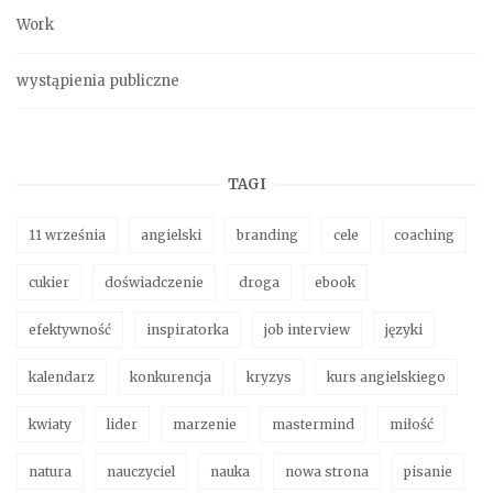
Work
wystąpienia publiczne
TAGI
11 września
angielski
branding
cele
coaching
cukier
doświadczenie
droga
ebook
efektywność
inspiratorka
job interview
języki
kalendarz
konkurencja
kryzys
kurs angielskiego
kwiaty
lider
marzenie
mastermind
miłość
natura
nauczyciel
nauka
nowa strona
pisanie