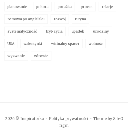
planowanie
pokora
porażka
proces
relacje
romowa po angielsku
rozwój
rutyna
systematyczność
tryb życia
upadek
urodziny
USA
walentynki
wirtualny spacer
wolność
wyzwanie
zdrowie
2026 © Inspiratorka
Polityka prywatności
Theme by
SiteO
rigin