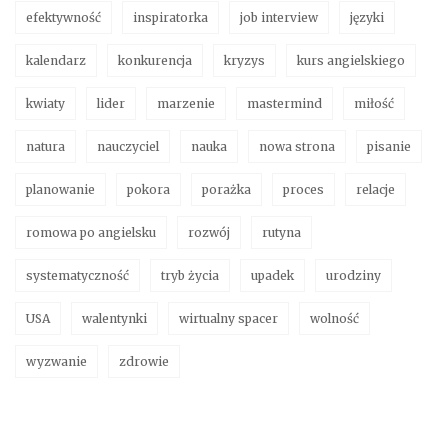
efektywność
inspiratorka
job interview
języki
kalendarz
konkurencja
kryzys
kurs angielskiego
kwiaty
lider
marzenie
mastermind
miłość
natura
nauczyciel
nauka
nowa strona
pisanie
planowanie
pokora
porażka
proces
relacje
romowa po angielsku
rozwój
rutyna
systematyczność
tryb życia
upadek
urodziny
USA
walentynki
wirtualny spacer
wolność
wyzwanie
zdrowie