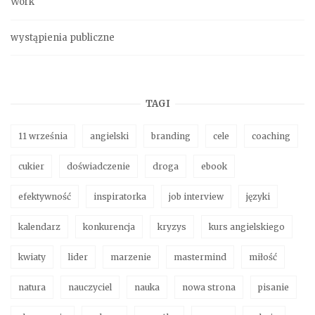
Work
wystąpienia publiczne
TAGI
11 września
angielski
branding
cele
coaching
cukier
doświadczenie
droga
ebook
efektywność
inspiratorka
job interview
języki
kalendarz
konkurencja
kryzys
kurs angielskiego
kwiaty
lider
marzenie
mastermind
miłość
natura
nauczyciel
nauka
nowa strona
pisanie