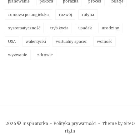
planowanie
pokora
porażka
proces
relacje
romowa po angielsku
rozwój
rutyna
systematyczność
tryb życia
upadek
urodziny
USA
walentynki
wirtualny spacer
wolność
wyzwanie
zdrowie
2026 © Inspiratorka
Polityka prywatności
Theme by
SiteO
rigin