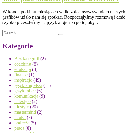
W końcu po kilku miesiącach walki z dostosowywaniem naszych
grafików udało nam się spotkać. Rozpoczęłyśmy rozmowę i dość
szybko przeszłyśmy na język angielski po to, aby...
Kategorie
Bez kategorii
(2)
coaching
(8)
edukacja
(3)
finanse
(1)
inspiracje
(49)
język angielski
(11)
języki obce
(6)
komunikacja
(9)
Lifestyle
(2)
lifestyle
(20)
mastermind
(2)
nauka
(7)
podróże
(5)
praca
(8)